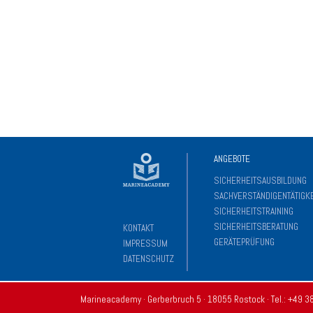
ANGEBOTE
SICHERHEITSAUSBILDUNG
SACHVERSTÄNDIGENTÄTIGKE
SICHERHEITSTRAINING
SICHERHEITSBERATUNG
KONTAKT
GERÄTEPRÜFUNG
IMPRESSUM
DATENSCHUTZ
Marineacademy · Gerberbruch 5 · 18055 Rostock · Tel.:
+49 3